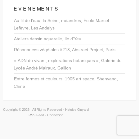
E V E N E ME N T S
Au fil de l’eau, la Seine, méandres, École Marcel
Lefèvre, Les Andelys
Ateliers dessin aquarelle, Ile d’Yeu
Résonances végétales #213, Abstract Project, Paris
« ADN du vivant, explorations botaniques », Galerie du
Lycée André Malraux, Gaillon
Entre formes et couleurs, 1905 art space, Shenyang,
Chine
Copyright © 2026 · All Rights Reserved · Heloise Guyard
RSS Feed
·
Connexion