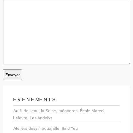
E V E N E ME N T S
Au fil de l’eau, la Seine, méandres, École Marcel
Lefèvre, Les Andelys
Ateliers dessin aquarelle, Ile d’Yeu