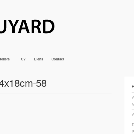
teliers
CV
Liens
Contact
24x18cm-58
E
A
M
A
R
P