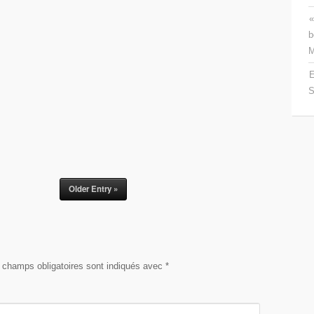
«
b
M
E
S
Older Entry »
 champs obligatoires sont indiqués avec
*