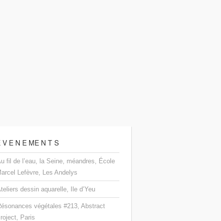
 V E N E ME N T S
u fil de l’eau, la Seine, méandres, École
arcel Lefèvre, Les Andelys
teliers dessin aquarelle, Ile d’Yeu
ésonances végétales #213, Abstract
roject, Paris