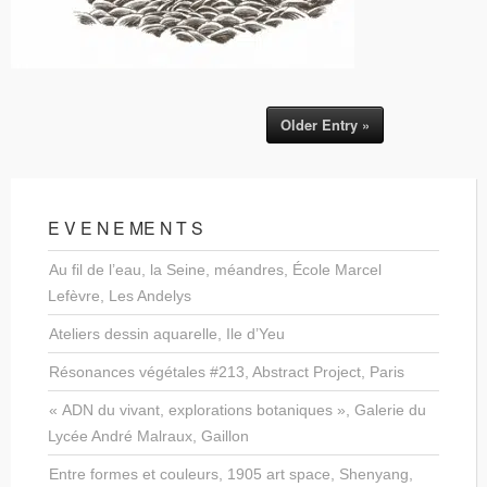
Older Entry »
E V E N E ME N T S
Au fil de l’eau, la Seine, méandres, École Marcel
Lefèvre, Les Andelys
Ateliers dessin aquarelle, Ile d’Yeu
Résonances végétales #213, Abstract Project, Paris
« ADN du vivant, explorations botaniques », Galerie du
Lycée André Malraux, Gaillon
Entre formes et couleurs, 1905 art space, Shenyang,