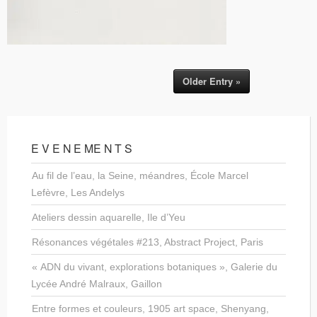
Older Entry »
E V E N E ME N T S
Au fil de l’eau, la Seine, méandres, École Marcel
Lefèvre, Les Andelys
Ateliers dessin aquarelle, Ile d’Yeu
Résonances végétales #213, Abstract Project, Paris
« ADN du vivant, explorations botaniques », Galerie du
Lycée André Malraux, Gaillon
Entre formes et couleurs, 1905 art space, Shenyang,