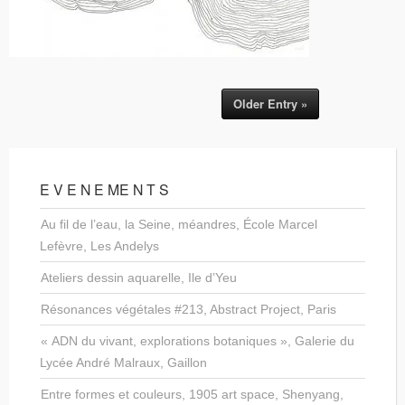
Older Entry »
E V E N E ME N T S
Au fil de l’eau, la Seine, méandres, École Marcel
Lefèvre, Les Andelys
Ateliers dessin aquarelle, Ile d’Yeu
Résonances végétales #213, Abstract Project, Paris
« ADN du vivant, explorations botaniques », Galerie du
Lycée André Malraux, Gaillon
Entre formes et couleurs, 1905 art space, Shenyang,