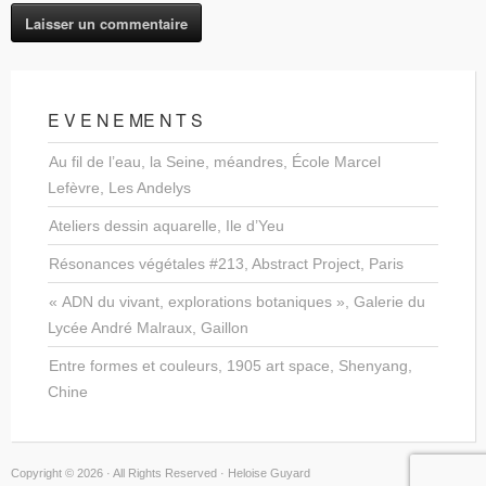
E V E N E ME N T S
Au fil de l’eau, la Seine, méandres, École Marcel
Lefèvre, Les Andelys
Ateliers dessin aquarelle, Ile d’Yeu
Résonances végétales #213, Abstract Project, Paris
« ADN du vivant, explorations botaniques », Galerie du
Lycée André Malraux, Gaillon
Entre formes et couleurs, 1905 art space, Shenyang,
Chine
Copyright © 2026 · All Rights Reserved · Heloise Guyard