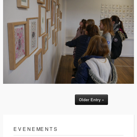
Older Entry »
E V E N E ME N T S