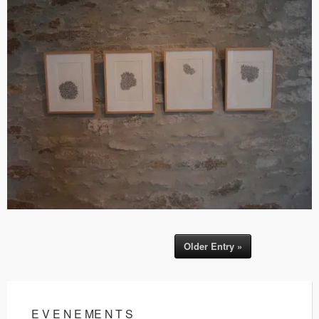
Older Entry »
E V E N E ME N T S