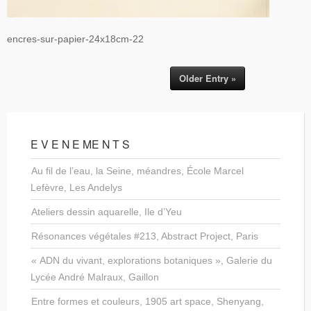
encres-sur-papier-24x18cm-22
Older Entry »
E V E N E ME N T S
Au fil de l’eau, la Seine, méandres, École Marcel
Lefèvre, Les Andelys
Ateliers dessin aquarelle, Ile d’Yeu
Résonances végétales #213, Abstract Project, Paris
« ADN du vivant, explorations botaniques », Galerie du
Lycée André Malraux, Gaillon
Entre formes et couleurs, 1905 art space, Shenyang,