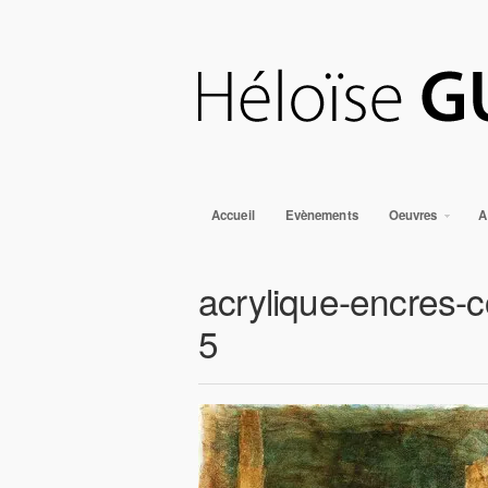
Accueil
Evènements
Oeuvres
A
acrylique-encres-c
5