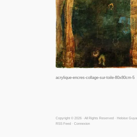
acrylique-encres-collage-sur-toile-80x80cm-5
Copyright © 2026 · All Rights Reserved · Heloise Guya
RSS Feed
·
Connexion