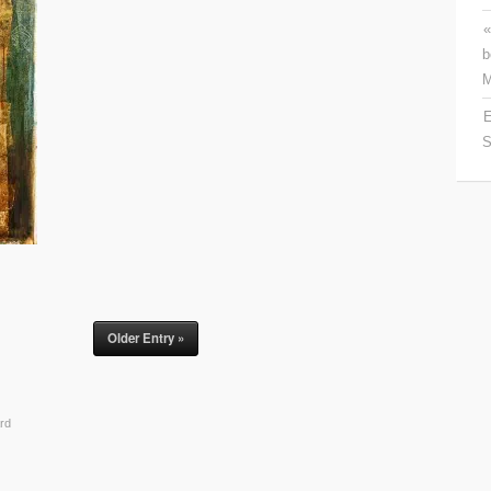
«
b
M
E
S
Older Entry »
rd