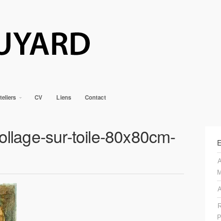
teliers
CV
Liens
Contact
ollage-sur-toile-80x80cm-
E
A
M
A
R
P