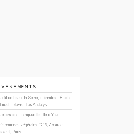
 V E N E ME N T S
u fil de l’eau, la Seine, méandres, École
arcel Lefèvre, Les Andelys
teliers dessin aquarelle, Ile d’Yeu
ésonances végétales #213, Abstract
roject, Paris