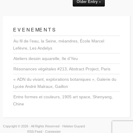
Older Entry »
E V E N E ME N T S
Au fil de l’eau, la Seine, méandres, École Marcel
Lefèvre, Les Andelys
Ateliers dessin aquarelle, Ile d’Yeu
Résonances végétales #213, Abstract Project, Paris
« ADN du vivant, explorations botaniques », Galerie du
Lycée André Malraux, Gaillon
Entre formes et couleurs, 1905 art space, Shenyang,
Chine
Copyright © 2026 · All Rights Reserved · Heloise Guyard
RSS Feed
·
Connexion