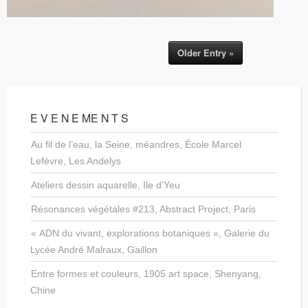
Older Entry »
E V E N E ME N T S
Au fil de l’eau, la Seine, méandres, École Marcel
Lefèvre, Les Andelys
Ateliers dessin aquarelle, Ile d’Yeu
Résonances végétales #213, Abstract Project, Paris
« ADN du vivant, explorations botaniques », Galerie du
Lycée André Malraux, Gaillon
Entre formes et couleurs, 1905 art space, Shenyang,
Chine