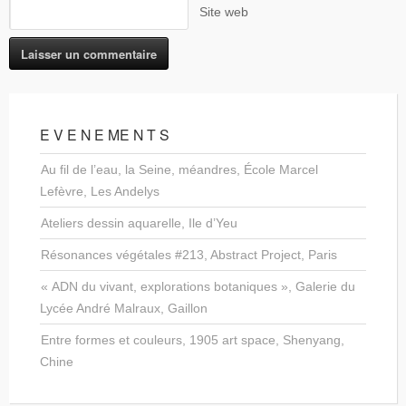
Site web
E V E N E ME N T S
Au fil de l’eau, la Seine, méandres, École Marcel
Lefèvre, Les Andelys
Ateliers dessin aquarelle, Ile d’Yeu
Résonances végétales #213, Abstract Project, Paris
« ADN du vivant, explorations botaniques », Galerie du
Lycée André Malraux, Gaillon
Entre formes et couleurs, 1905 art space, Shenyang,
Chine