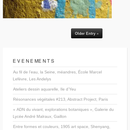
Older Entry »
E V E N E ME N T S
Au fil de l’eau, la Seine, méandres, École Marcel
Lefèvre, Les Andelys
Ateliers dessin aquarelle, Ile d’Yeu
Résonances végétales #213, Abstract Project, Paris
« ADN du vivant, explorations botaniques », Galerie du
Lycée André Malraux, Gaillon
Entre formes et couleurs, 1905 art space, Shenyang,