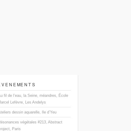
 V E N E ME N T S
u fil de l’eau, la Seine, méandres, École
arcel Lefèvre, Les Andelys
teliers dessin aquarelle, Ile d’Yeu
ésonances végétales #213, Abstract
roject, Paris