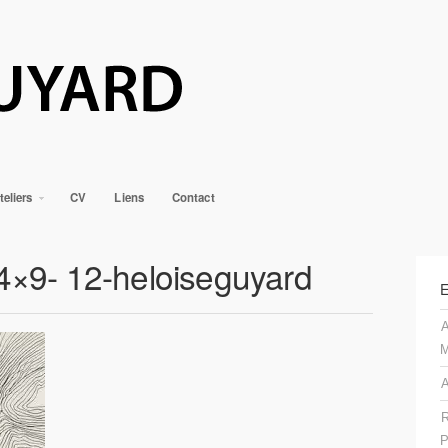
teliers
CV
Liens
Contact
14×9- 12-heloiseguyard
E
A
M
A
R
P