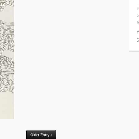
«
b
M
E
S
Older Entry »