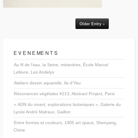
Older Entry »
E V E N E ME N T S
Au fil de l’eau, la Seine, méandres, École Marcel
Lefèvre, Les Andelys
Ateliers dessin aquarelle, Ile d’Yeu
Résonances végétales #213, Abstract Project, Paris
« ADN du vivant, explorations botaniques », Galerie du
Lycée André Malraux, Gaillon
Entre formes et couleurs, 1905 art space, Shenyang,
Chine