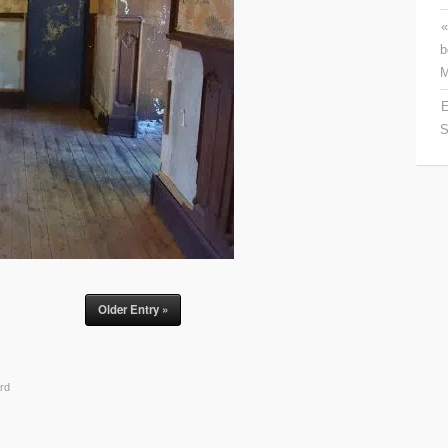
«
b
M
E
S
Older Entry »
rd