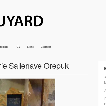
teliers
CV
Liens
Contact
rie Sallenave Orepuk
E
A
M
A
R
P