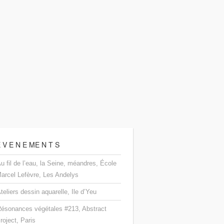
 V E N E ME N T S
u fil de l’eau, la Seine, méandres, École
arcel Lefèvre, Les Andelys
teliers dessin aquarelle, Ile d’Yeu
ésonances végétales #213, Abstract
roject, Paris