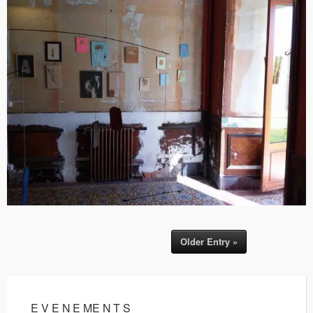
Older Entry »
E V E N E ME N T S