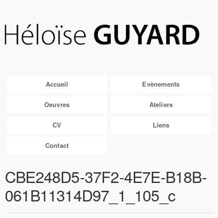
Accueil
Evènements
Oeuvres
Ateliers
CV
Liens
Contact
CBE248D5-37F2-4E7E-B18B-
061B11314D97_1_105_c