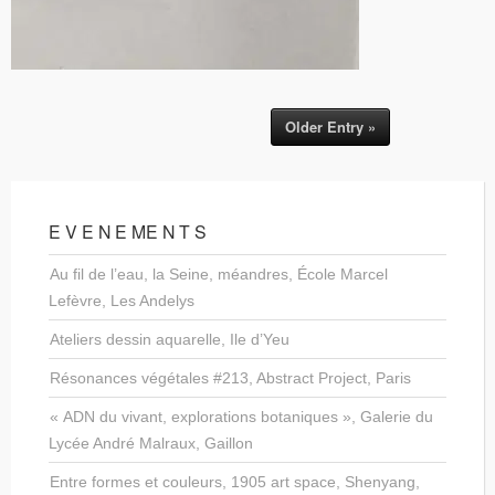
Older Entry »
E V E N E ME N T S
Au fil de l’eau, la Seine, méandres, École Marcel
Lefèvre, Les Andelys
Ateliers dessin aquarelle, Ile d’Yeu
Résonances végétales #213, Abstract Project, Paris
« ADN du vivant, explorations botaniques », Galerie du
Lycée André Malraux, Gaillon
Entre formes et couleurs, 1905 art space, Shenyang,