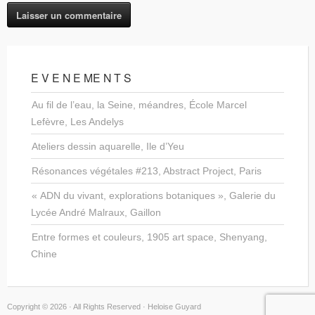
E V E N E ME N T S
Au fil de l’eau, la Seine, méandres, École Marcel
Lefèvre, Les Andelys
Ateliers dessin aquarelle, Ile d’Yeu
Résonances végétales #213, Abstract Project, Paris
« ADN du vivant, explorations botaniques », Galerie du
Lycée André Malraux, Gaillon
Entre formes et couleurs, 1905 art space, Shenyang,
Chine
Copyright © 2026 · All Rights Reserved · Heloise Guyard