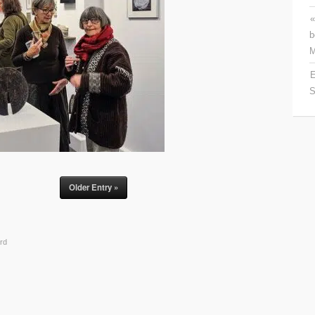
«
b
M
E
S
Older Entry »
rd