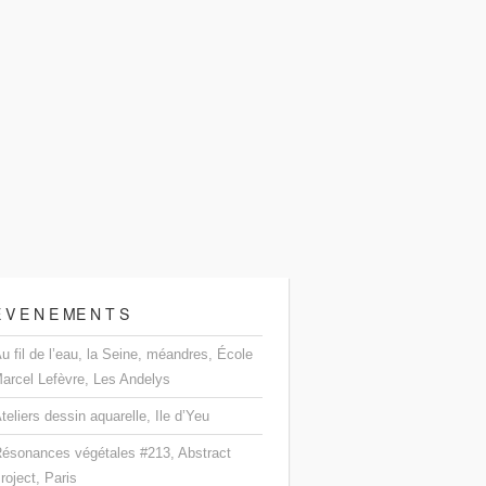
 V E N E ME N T S
u fil de l’eau, la Seine, méandres, École
arcel Lefèvre, Les Andelys
teliers dessin aquarelle, Ile d’Yeu
ésonances végétales #213, Abstract
roject, Paris