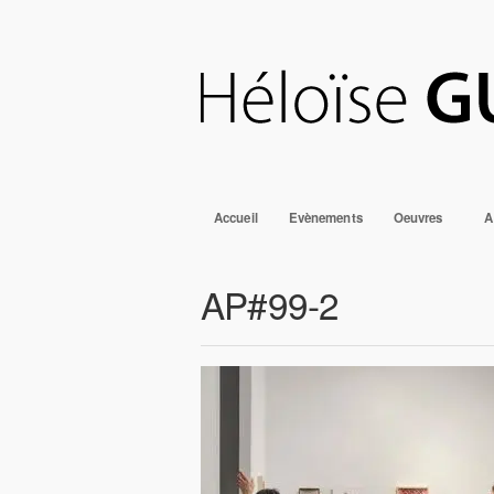
Accueil
Evènements
Oeuvres
A
AP#99-2