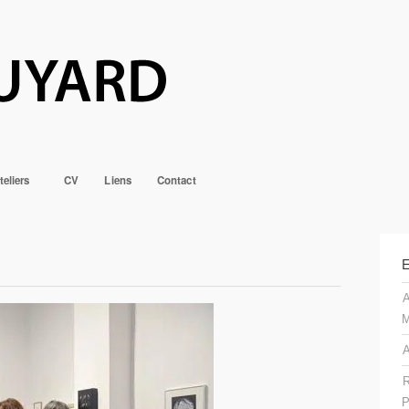
teliers
CV
Liens
Contact
E
A
M
A
R
P