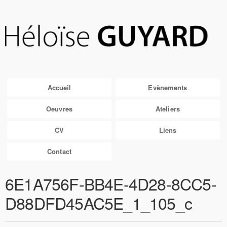
Accueil
Evènements
Oeuvres
Ateliers
CV
Liens
Contact
6E1A756F-BB4E-4D28-8CC5-
D88DFD45AC5E_1_105_c