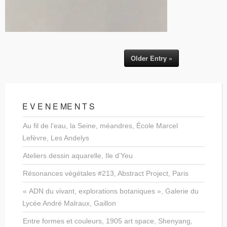
Older Entry »
E V E N E ME N T S
Au fil de l’eau, la Seine, méandres, École Marcel
Lefèvre, Les Andelys
Ateliers dessin aquarelle, Ile d’Yeu
Résonances végétales #213, Abstract Project, Paris
« ADN du vivant, explorations botaniques », Galerie du
Lycée André Malraux, Gaillon
Entre formes et couleurs, 1905 art space, Shenyang,