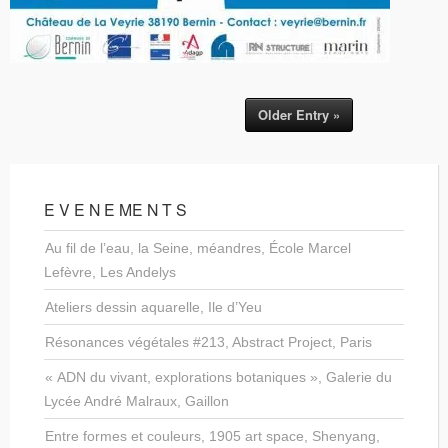
Older Entry »
E V E N E ME N T S
Au fil de l’eau, la Seine, méandres, École Marcel
Lefèvre, Les Andelys
Ateliers dessin aquarelle, Ile d’Yeu
Résonances végétales #213, Abstract Project, Paris
« ADN du vivant, explorations botaniques », Galerie du
Lycée André Malraux, Gaillon
Entre formes et couleurs, 1905 art space, Shenyang,