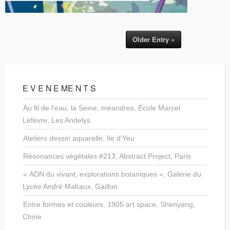
Older Entry »
E V E N E ME N T S
Au fil de l’eau, la Seine, méandres, École Marcel
Lefèvre, Les Andelys
Ateliers dessin aquarelle, Ile d’Yeu
Résonances végétales #213, Abstract Project, Paris
« ADN du vivant, explorations botaniques », Galerie du
Lycée André Malraux, Gaillon
Entre formes et couleurs, 1905 art space, Shenyang,
Chine