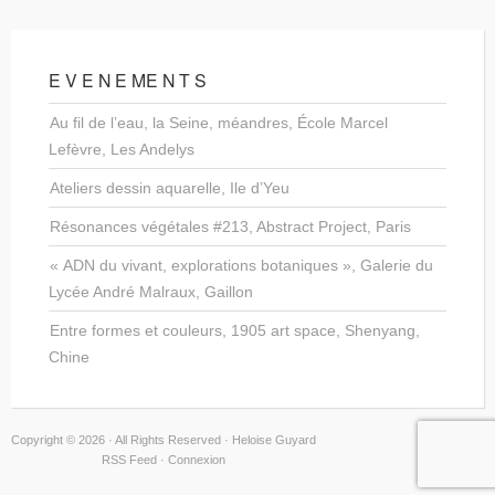
E V E N E ME N T S
Au fil de l’eau, la Seine, méandres, École Marcel
Lefèvre, Les Andelys
Ateliers dessin aquarelle, Ile d’Yeu
Résonances végétales #213, Abstract Project, Paris
« ADN du vivant, explorations botaniques », Galerie du
Lycée André Malraux, Gaillon
Entre formes et couleurs, 1905 art space, Shenyang,
Chine
Copyright © 2026 · All Rights Reserved · Heloise Guyard
RSS Feed
·
Connexion