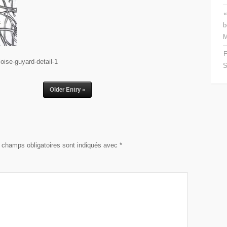
«
b
M
E
oise-guyard-detail-1
S
Older Entry »
 champs obligatoires sont indiqués avec
*