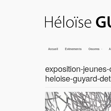
Accueil
Evènements
Oeuvres
A
exposition-jeunes
heloise-guyard-det