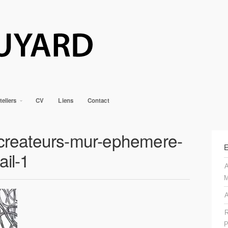
teliers
CV
Liens
Contact
-createurs-mur-ephemere-
E
ail-1
A
M
A
R
P