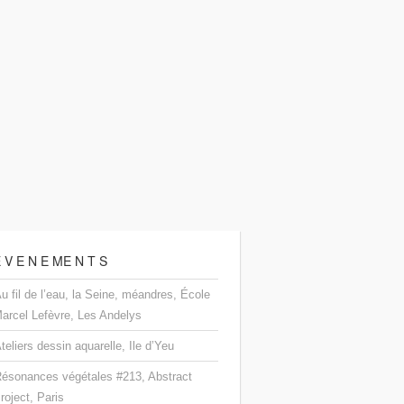
 V E N E ME N T S
u fil de l’eau, la Seine, méandres, École
arcel Lefèvre, Les Andelys
teliers dessin aquarelle, Ile d’Yeu
ésonances végétales #213, Abstract
roject, Paris