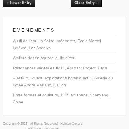
« Newer Entry
Older Entry »
E V E N E ME N T S
Au fil de l’eau, la Seine, méandres, École Marcel
Lefèvre, Les Andelys
Ateliers dessin aquarelle, Ile d’Yeu
Résonances végétales #213, Abstract Project, Paris
« ADN du vivant, explorations botaniques », Galerie du
Lycée André Malraux, Gaillon
Entre formes et couleurs, 1905 art space, Shenyang,
Chine
Copyright © 2026 · All Rights Reserved · Heloise Guyard
RSS Feed
·
Connexion